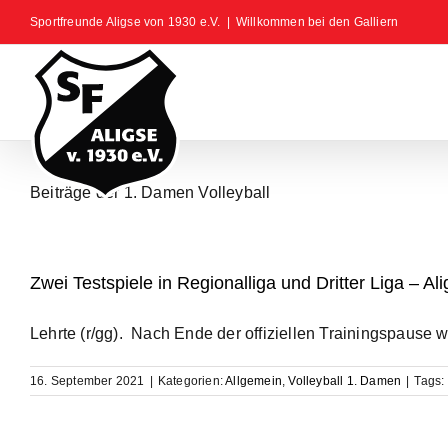
Zum
Sportfreunde Aligse von 1930 e.V.
|
Willkommen bei den Galliern
Inhalt
springen
Beiträge der 1. Damen Volleyball
Zwei Testspiele in Regionalliga und Dritter Liga – Al
Lehrte (r/gg). Nach Ende der offiziellen Trainingspause w
16. September 2021
|
Kategorien:
Allgemein
,
Volleyball 1. Damen
|
Tags: