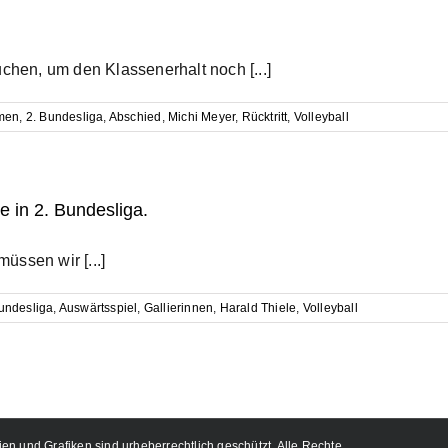
n
uchen, um den Klassenerhalt noch [...]
men
,
2. Bundesliga
,
Abschied
,
Michi Meyer
,
Rücktritt
,
Volleyball
e in 2. Bundesliga.
üssen wir [...]
undesliga
,
Auswärtsspiel
,
Gallierinnen
,
Harald Thiele
,
Volleyball
ien und Grafiken sind urheberrechtlich geschützt. Alle Rechte,