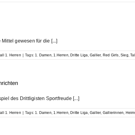
ttel gewesen für die [...]
all 1. Herren
|
Tags:
1. Damen
,
1.Herren
,
Dritte Liga
,
Gallier
,
Red Girls
,
Sieg
,
Ta
nrichten
l des Drittligisten Sportfreude [...]
all 1. Herren
|
Tags:
1. Damen
,
1.Herren
,
Dritte Liga
,
Gallier
,
Gallierinnen
,
Heim