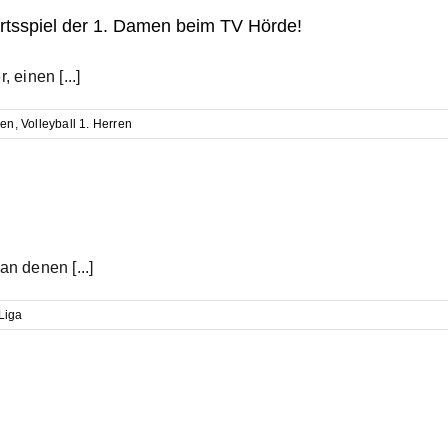
tsspiel der 1. Damen beim TV Hörde!
einen [...]
men
,
Volleyball 1. Herren
an denen [...]
 Liga