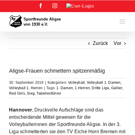
Zum
Facebook
Instagram
User-
Inhalt
Login
springen
Zurück
Vor
Aligse-Frauen schmettern spitzenmäßig
30. September 2019
|
Kategorien:
Volleyball
,
Volleyball 1. Damen
,
Volleyball 1. Herren
|
Tags:
1. Damen
,
1.Herren
,
Dritte Liga
,
Gallier
,
Red Girls
,
Sieg
,
Tabellenführer
Hannover.
Druckvolle Aufschläge sind das
entscheidende Mittel gewesen für die
Volleyballerinnen der Sportfreunde Aligse. In der 3.
Liga schmetterten sie den TV Eiche Horn Bremen mit