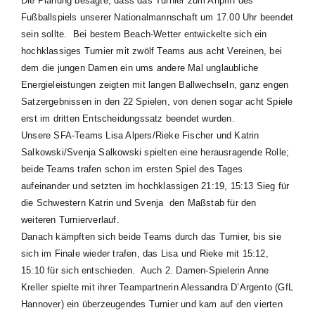
Die Planung besagte, dass das Turnier zum Anpfiff des
Fußballspiels unserer Nationalmannschaft um 17.00 Uhr beendet
sein sollte.
Bei bestem Beach-Wetter entwickelte sich ein
hochklassiges Turnier mit zwölf Teams aus acht Vereinen, bei
dem die jungen Damen ein ums andere Mal unglaubliche
Energieleistungen zeigten mit langen Ballwechseln, ganz engen
Satzergebnissen in den 22 Spielen, von denen sogar acht Spiele
erst im dritten Entscheidungssatz beendet wurden.
Unsere SFA-Teams Lisa Alpers/Rieke Fischer und Katrin
Salkowski/Svenja Salkowski spielten eine herausragende Rolle;
beide Teams trafen schon im ersten Spiel des Tages
aufeinander und setzten im hochklassigen 21:19, 15:13 Sieg für
die Schwestern Katrin und Svenja den Maßstab für den
weiteren Turnierverlauf.
Danach kämpften sich beide Teams durch das Turnier, bis sie
sich im Finale wieder trafen, das Lisa und Rieke mit 15:12,
15:10 für sich entschieden.
Auch 2. Damen-Spielerin Anne
Kreller spielte mit ihrer Teampartnerin Alessandra D’Argento (GfL
Hannover) ein überzeugendes Turnier und kam auf den vierten