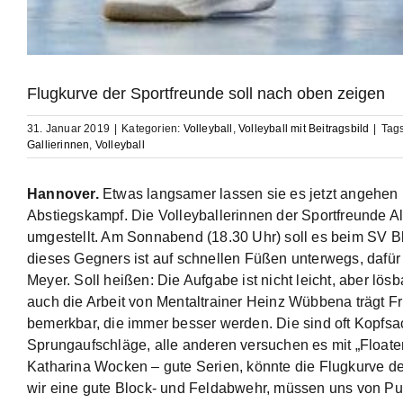
Flugkurve der Sportfreunde soll nach oben zeigen
31. Januar 2019
|
Kategorien:
Volleyball
,
Volleyball mit Beitragsbild
|
Tag
Gallierinnen
,
Volleyball
Hannover.
Etwas langsamer lassen sie es jetzt angehen
Abstiegskampf. Die Volleyballerinnen der Sportfreunde Ali
umgestellt. Am Sonnabend (18.30 Uhr) soll es beim SV 
dieses Gegners ist auf schnellen Füßen unterwegs, dafür i
Meyer. Soll heißen: Die Aufgabe ist nicht leicht, aber lösb
auch die Arbeit von Mentaltrainer Heinz Wübbena trägt F
bemerkbar, die immer besser werden. Die sind oft Kopfs
Sprungaufschläge, alle anderen versuchen es mit „Floatern
Katharina Wocken – gute Serien, könnte die Flugkurve d
wir eine gute Block- und Feldabwehr, müssen uns von Pun