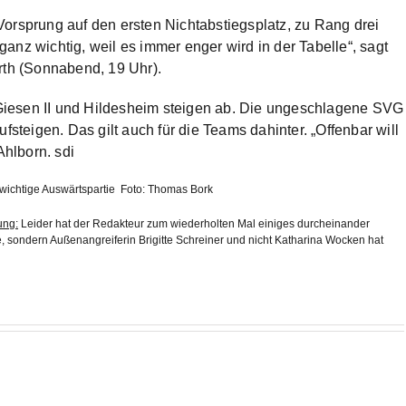
Vorsprung auf den ersten Nichtabstiegsplatz, zu Rang drei
 ganz wichtig, weil es immer enger wird in der Tabelle“, sagt
rth (Sonnabend, 19 Uhr).
, Giesen II und Hildesheim steigen ab. Die ungeschlagene SVG
 aufsteigen. Das gilt auch für die Teams dahinter. „Offenbar will
Ahlborn. sdi
 wichtige Auswärtspartie Foto: Thomas Bork
ung:
Leider hat der Redakteur zum wiederholten Mal einiges durcheinander
 sondern Außenangreiferin Brigitte Schreiner und nicht Katharina Wocken hat