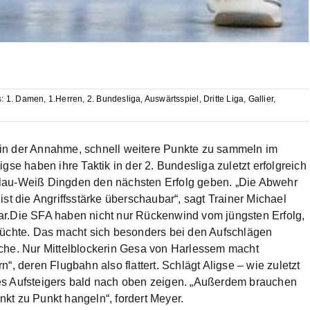
s:
1. Damen
,
1.Herren
,
2. Bundesliga
,
Auswärtsspiel
,
Dritte Liga
,
Gallier
,
 in der Annahme, schnell weitere Punkte zu sammeln im
gse haben ihre Taktik in der 2. Bundesliga zuletzt erfolgreich
Blau-Weiß Dingden den nächsten Erfolg geben. „Die Abwehr
st die Angriffsstärke überschaubar“, sagt Trainer Michael
ar.
Die SFA haben nicht nur Rückenwind vom jüngsten Erfolg,
rüchte. Das macht sich besonders bei den Aufschlägen
ache. Nur Mittelblockerin Gesa von Harlessem macht
“, deren Flugbahn also flattert. Schlägt Aligse – wie zuletzt
es Aufsteigers bald nach oben zeigen. „Außerdem brauchen
kt zu Punkt hangeln“, fordert Meyer.